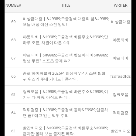
NUMBER
TITLE
WRITER
비상금대출 | &#9989;구글검색 대출의 꿈&#9989;
69
비상금대출
오늘 배정 예산 소진 임박! ..
야동티비 | &#9989;구글검색 빠른주소&#9989;단
68
야동티비
하루 오픈, 차원이 다른 수위
야르티비 | &#9989;구글검색 벳모아티비&#9989;
67
야르티비
평생 무료? 스포츠 중계 여기..
종로 하이퍼블릭 2026년 최상위 VIP 시스템 & 희
66
fsdfasdfds
귀 위스키 주대 가이드 | 종각역..
링크모음 | &#9989;구글검색 빠른주소&#9989;여
65
링크모음
기서 다 퍼줌. 아직도 딴 데 ..
먹튀검증 | &#9989;구글검색 꽁타&#9989;입금하
64
먹튀검증
면 끝? 예고 없는 먹튀 주의
빨간비디오 | &#9989;구글검색 빠른주소&#9989;
63
빨간비디오
혼자만 몰래 보는 금지된 쾌락..